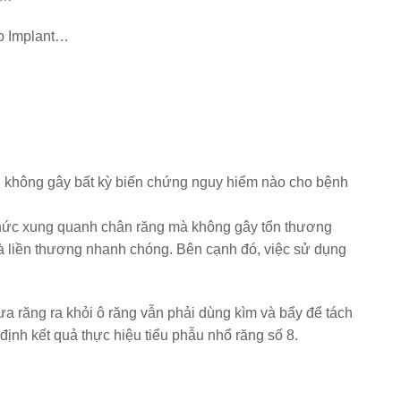
ép Implant…
àn, không gây bất kỳ biến chứng nguy hiểm nào cho bệnh
chức xung quanh chân răng mà không gây tổn thương
và liền thương nhanh chóng. Bên cạnh đó, việc sử dụng
c đưa răng ra khỏi ô răng vẫn phải dùng kìm và bẩy để tách
định kết quả thực hiệu tiểu phẫu nhổ răng số 8.