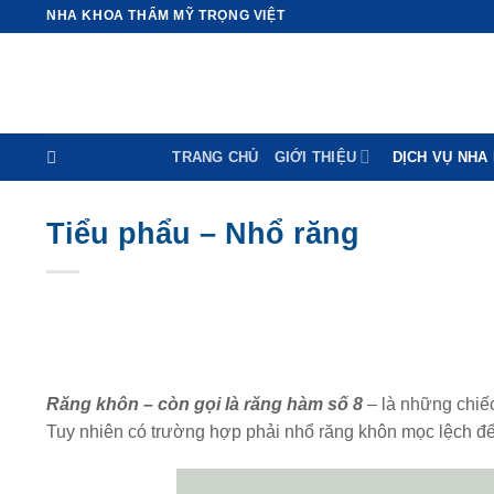
Skip
NHA KHOA THẨM MỸ TRỌNG VIỆT
to
content
TRANG CHỦ
GIỚI THIỆU
DỊCH VỤ NHA
Tiểu phẩu – Nhổ răng
Răng khôn – còn gọi là răng hàm số 8
– là những chiếc
Tuy nhiên có trường hợp phải nhổ răng khôn mọc lệch đ