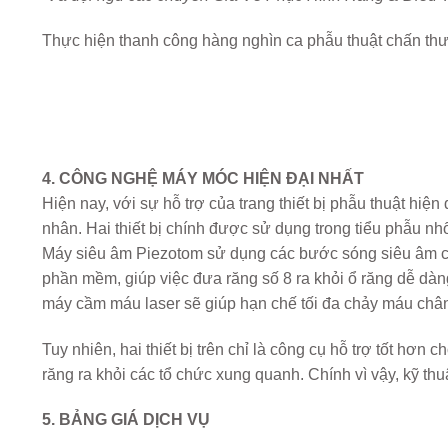
Thực hiện thanh công hàng nghìn ca phẫu thuật chấn th
4. CÔNG NGHỆ MÁY MÓC HIỆN ĐẠI NHẤT
Hiện nay, với sự hỗ trợ của trang thiết bị phẫu thuật hi
nhân. Hai thiết bị chính được sử dụng trong tiểu phẫu n
Máy siêu âm Piezotom sử dụng các bước sóng siêu âm ch
phần mềm, giúp việc đưa răng số 8 ra khỏi ổ răng dễ dàn
máy cầm máu laser sẽ giúp hạn chế tối đa chảy máu chân 
Tuy nhiên, hai thiết bị trên chỉ là công cụ hỗ trợ tốt hơn 
răng ra khỏi các tổ chức xung quanh. Chính vì vậy, kỹ thu
5. BẢNG GIÁ DỊCH VỤ