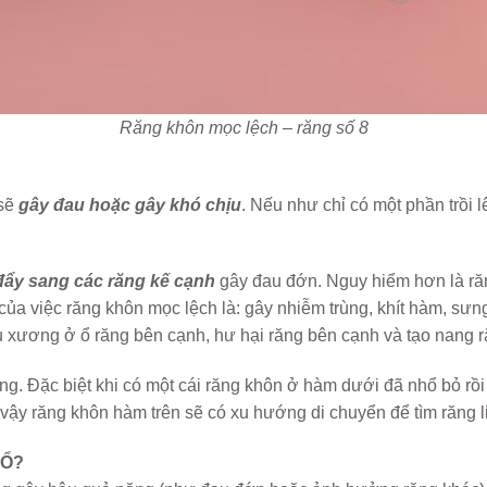
Răng khôn mọc lệch – răng số 8
 sẽ
gây đau hoặc gây khó chịu
. Nếu như chỉ có một phần trồi l
đẩy sang các răng kế cạnh
gây đau đớn. Nguy hiểm hơn là ră
ủa việc răng khôn mọc lệch là: gây nhiễm trùng, khít hàm, sư
tiêu xương ở ổ răng bên cạnh, hư hại răng bên cạnh và tạo nang
g. Đặc biệt khi có một cái răng khôn ở hàm dưới đã nhổ bỏ rồ
vậy răng khôn hàm trên sẽ có xu hướng di chuyển để tìm răng li
HỔ?