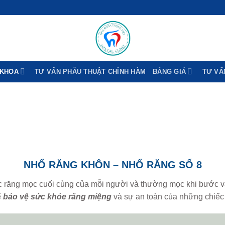
 KHOA
TƯ VẤN PHẪU THUẬT CHỈNH HÀM
BẢNG GIÁ
TƯ VẤ
NHỔ RĂNG KHÔN – NHỔ RĂNG SỐ 8
 răng mọc cuối cùng của mỗi người và thường mọc khi bước vào l
ể
bảo vệ sức khỏe răng miệng
và sự an toàn của những chiếc 