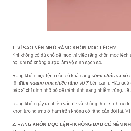
1. VÌ SAO NÊN NHỔ RĂNG KHÔN MỌC LỆCH?
Khi không có đủ chỗ để mọc thì việc răng khôn mọc lệch
hại khi nó không được làm vệ sinh sạch sẽ.
Răng khôn mọc lệch còn có khả năng
chen chúc và xô 
rồi
đâm ngang qua chiếc răng số 7
bên cạnh. Hậu quả c
bác sĩ chỉ định nhổ bỏ để tránh tình trạng nhiễm trùng, 
Răng khôn gây ra nhiều vấn đề và không thực sự hữu dụn
khôn tương ứng ở hàm trên không có răng cắn đối lại. Vì 
2. RĂNG KHÔN MỌC LỆNH KHÔNG ĐAU CÓ NÊN N