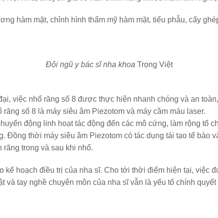
ương hàm mặt, chỉnh hình thẩm mỹ hàm mặt, tiểu phẫu, cấy gh
Đội ngũ y bác sĩ nha khoa
Trọng Việt
ện đại, việc nhổ răng số 8 được thực hiện nhanh chóng và an to
hổ răng số 8 là máy siêu âm Piezotom và máy cầm máu laser.
uyển động linh hoạt tác động đến các mô cứng, làm rộng tổ 
g. Đồng thời máy siêu âm Piezotom có tác dụng tái tạo tế bào 
răng trong và sau khi nhổ.
cho kế hoạch điều trị của nha sĩ. Cho tới thời điểm hiện tại, việ
ật và tay nghề chuyên môn của nha sĩ vẫn là yếu tố chính quyết 