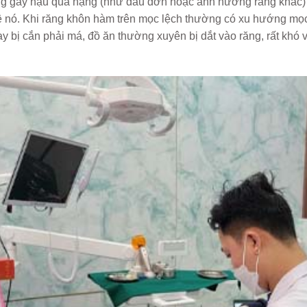
g gây hậu quả nặng (như đau đớn hoặc ảnh hưởng răng khác) 
ệ nó. Khi răng khôn hàm trên mọc lệch thường có xu hướng mọ
y bị cắn phải má, đồ ăn thường xuyên bị dắt vào răng, rất khó v