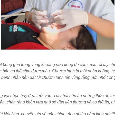
ặt bông gòn trong vòng khoảng nửa tiếng để cầm máu rồi lấy c
 bảo có thể cầm được máu. Chườm lạnh là một phần không thể t
 bệnh nhân nên đặt túi chườm lạnh lên vùng răng mới nhổ trong vò
g vật nhọn hay đưa lưỡi vào. Tốt nhất nên ăn những thức ăn l
ần, chân răng khôn vừa nhổ sẽ dần liền thương và có thể ăn, nha
ị Nội Nha, chuyên gia về nắn chỉnh răng nhiều năm kinh nghi