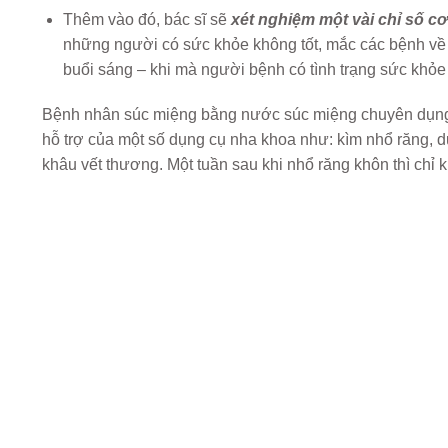
Thêm vào đó, bác sĩ sẽ
xét nghiệm một vài chỉ số c
những người có sức khỏe không tốt, mắc các bệnh về 
buổi sáng – khi mà người bệnh có tình trạng sức khỏe 
Bệnh nhân súc miệng bằng nước súc miệng chuyên dụng, s
hỗ trợ của một số dụng cụ nha khoa như: kìm nhổ răng, dụ
khâu vết thương. Một tuần sau khi nhổ răng khôn thì chỉ k