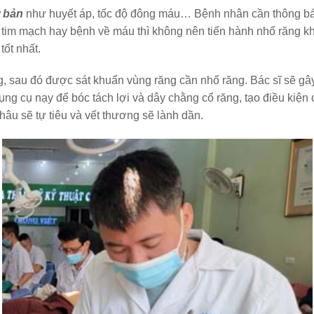
ơ bản
như huyết áp, tốc độ đông máu… Bệnh nhân cần thông báo 
tim mạch hay bệnh về máu thì không nên tiến hành nhổ răng k
tốt nhất.
au đó được sát khuẩn vùng răng cần nhổ răng. Bác sĩ sẽ gây 
ng cụ nạy để bóc tách lợi và dây chằng cổ răng, tạo điều kiện 
hâu sẽ tự tiêu và vết thương sẽ lành dần.