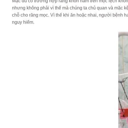
Mặc dù có trường hợp răng khôn hàm trên mọc lệch khôn
nhưng không phải vì thế mà chúng ta chủ quan và mặc k
chỗ cho răng mọc. Vì thế khi ăn hoặc nhai, người bệnh ha
nguy hiểm.