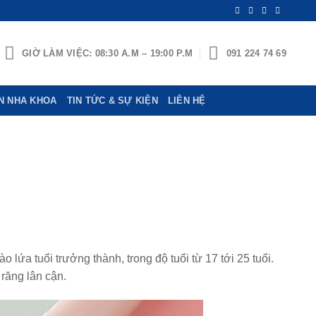
GIỜ LÀM VIỆC: 08:30 A.M – 19:00 P.M
091 224 74 69
N NHA KHOA
TIN TỨC & SỰ KIỆN
LIÊN HỆ
ứa tuổi trưởng thành, trong độ tuổi từ 17 tới 25 tuổi.
răng lân cận.